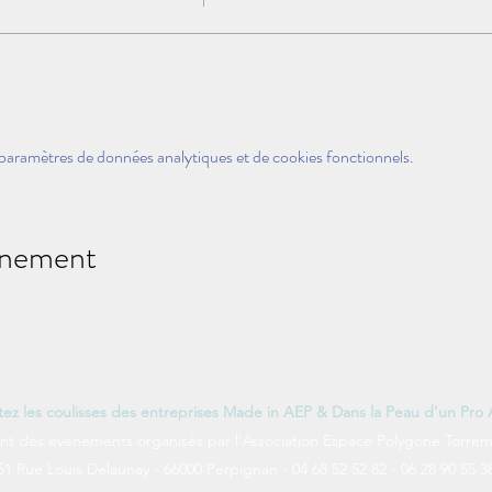
paramètres de données analytiques et de cookies fonctionnels.
énement
itez les coulisses des entreprises Made in AEP & Dans la Peau d'un Pro
nt des évènements organisés par l'Association Espace Polygone Torrem
51 Rue Louis Delaunay - 66000 Perpignan - 04 68 52 52 82 - 06 28 90 55 3