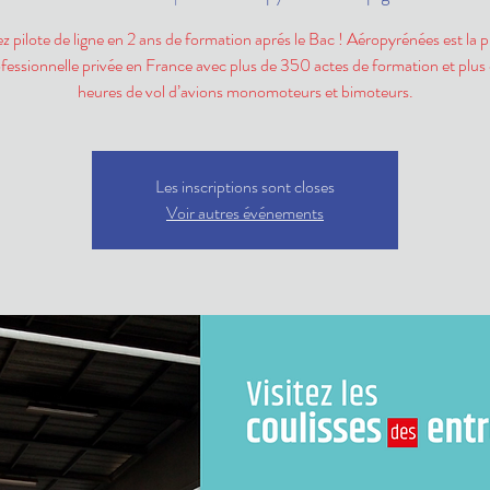
 pilote de ligne en 2 ans de formation aprés le Bac ! Aéropyrénées est la 
ofessionnelle privée en France avec plus de 350 actes de formation et plu
heures de vol d’avions monomoteurs et bimoteurs.
Les inscriptions sont closes
Voir autres événements