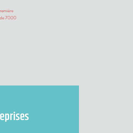
première
s de 7000