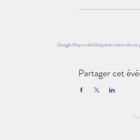
Google Maps a été bloqué en raison de vos 
Partager cet év
Vis
so