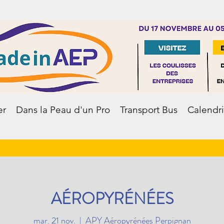
er
Dans la Peau d'un Pro
Transport Bus
Calendri
AÉROPYRÉNÉES
mar. 21 nov.
  |  
APY Aéropyrénées Perpignan