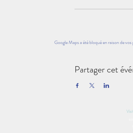
Google Maps a été bloqué en raison de vos 
Partager cet év
Vis
so