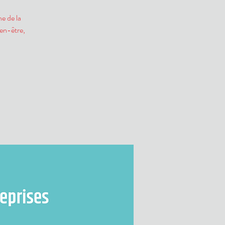
e de la
ien-être,