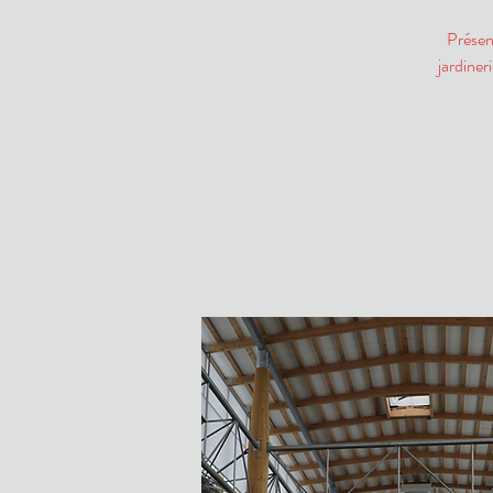
Présen
jardiner