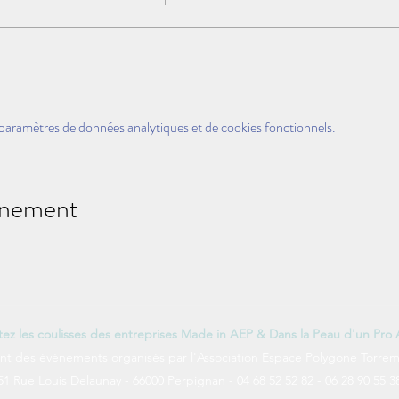
paramètres de données analytiques et de cookies fonctionnels.
énement
itez les coulisses des entreprises Made in AEP & Dans la Peau d'un Pro
nt des évènements organisés par l'Association Espace Polygone Torrem
51 Rue Louis Delaunay - 66000 Perpignan - 04 68 52 52 82 - 06 28 90 55 3