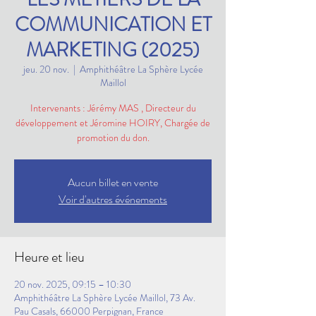
COMMUNICATION ET
MARKETING (2025)
jeu. 20 nov.
  |  
Amphithéâtre La Sphère Lycée
Maillol
Intervenants : Jérémy MAS , Directeur du
développement et Jéromine HOIRY, Chargée de
promotion du don.
Aucun billet en vente
Voir d'autres événements
Heure et lieu
20 nov. 2025, 09:15 – 10:30
Amphithéâtre La Sphère Lycée Maillol, 73 Av.
Pau Casals, 66000 Perpignan, France