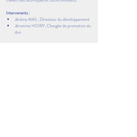
travers des techniques et outils innovants.
Intervenants : 
Jérémy MAS , Directeur du développement
Jéromine HOIRY, Chargée de promotion du 
don
Informations pratiques : 
Toutes les sessions Dans la Peau d'un Pro…
Afficher plus
Partager cet événement
Visitez les coulisses des entreprises Made in AEP &
Dans la Peau d'un Pro AEP