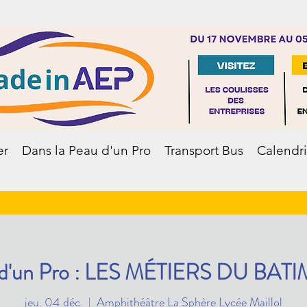
er
Dans la Peau d'un Pro
Transport Bus
Calendri
u d'un Pro : LES MÉTIERS DU BAT
jeu. 04 déc.
  |  
Amphithéâtre La Sphère Lycée Maillol