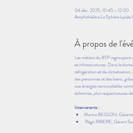
04 déc. 2025, 10:45 – 12:00
Amphithéâtre La Sphère Lycée M
À propos de l'é
Les métiers du BTP regroupent un 
et infrastructures. Dans le domai
réfrigération et de climatisation,
des personnes et des biens, grâce 
aux énergies renouvelables contri
éoliennes, plus respectueuses d
Intervenants : 
Marina BESSON, Gérante
 Régis RIBERE, Gérant 