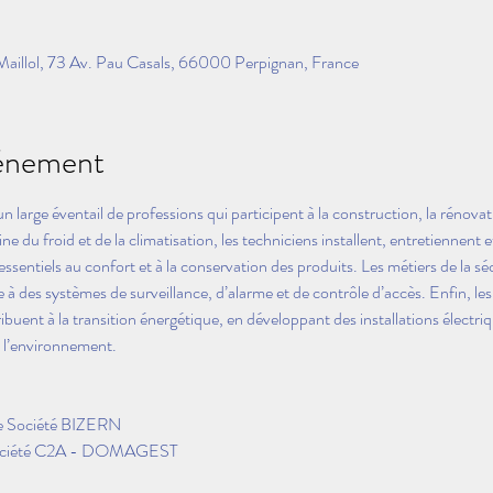
aillol, 73 Av. Pau Casals, 66000 Perpignan, France
vénement
large éventail de professions qui participent à la construction, la rénovati
ne du froid et de la climatisation, les techniciens installent, entretiennent
 essentiels au confort et à la conservation des produits. Les métiers de la s
à des systèmes de surveillance, d’alarme et de contrôle d’accès. Enfin, les pr
buent à la transition énergétique, en développant des installations électri
e l’environnement.
 Société BIZERN 
Société C2A - DOMAGEST 