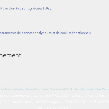
 Peau d'un Pro sont gratuites (0€).
paramètres de données analytiques et de cookies fonctionnels.
énement
itez les coulisses des entreprises Made in AEP & Dans la Peau d'un Pro
nt des évènements organisés par l'Association Espace Polygone Torrem
51 Rue Louis Delaunay - 66000 Perpignan - 04 68 52 52 82 - 06 28 90 55 3
SIRET 399 366 624 00027