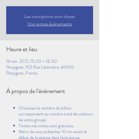
Les inscriptions sont closes
Voir autres événements
Heure et lieu
16 nov. 2022, 15:00 – 16:00
Perpignan, 103 Rue Latécoère, 66000
Perpignan, France
À propos de l'événement
Choisissez le nombre de billets
correspondant au nombre total de visiteurs
de votre groupe.
Toutes nos visites sont gratuites.
Merci de vous présenter 10 mn avant le
début de la séance dans l'entreprise.