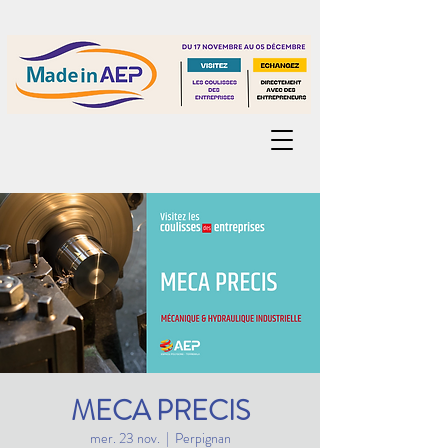
MECA PRECIS
mer. 23 nov.
  |  
Perpignan