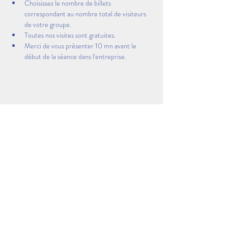
Choisissez le nombre de billets 
correspondant au nombre total de visiteurs 
de votre groupe.
Toutes nos visites sont gratuites.
Merci de vous présenter 10 mn avant le 
début de la séance dans l'entreprise.
Partager cet événement
Visitez les coulisses des entreprises Made in AEP &
Dans la Peau d'un Pro AEP
sont des évènements organisés par l'Association Espace
Polygone Torremila
51 Rue Louis Delaunay - 66000 Perpignan -
04 68 52 52
82 - 06 28 90
55 38