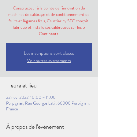
Constructeur à la pointe de l'innovation de
machines de calibrage et de confitionnement de
fruits et légumes frais, Caustier by STC conçoit,
fabrique et installe ses calibreuses sur les 5
Continents.
Les inscriptions sont closes
Voir autres événements
Heure et lieu
22 nov. 2022, 10:00 – 11:00
Perpignan, Rue Georges Latil, 66000 Perpignan,
France
À propos de l'événement