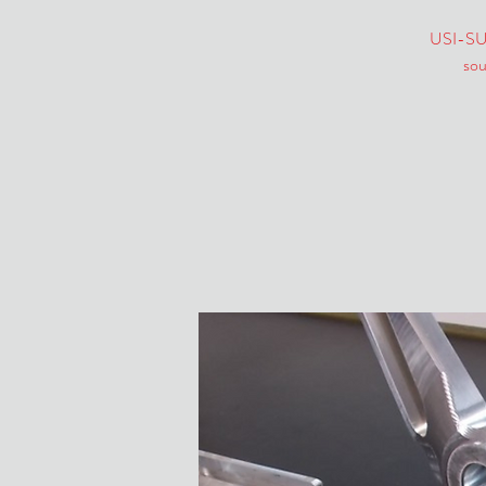
USI-SUD 
sou