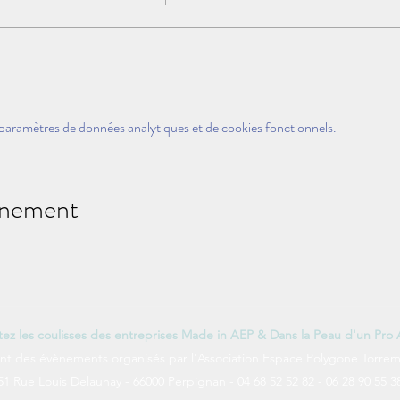
paramètres de données analytiques et de cookies fonctionnels.
énement
itez les coulisses des entreprises Made in AEP & Dans la Peau d'un Pro
nt des évènements organisés par l'Association Espace Polygone Torrem
51 Rue Louis Delaunay - 66000 Perpignan - 04 68 52 52 82 - 06 28 90 55 3