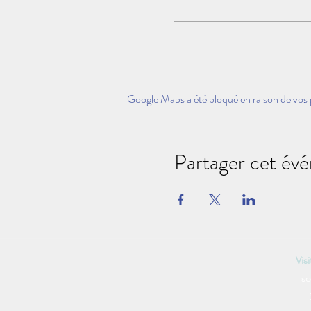
Google Maps a été bloqué en raison de vos 
Partager cet év
Vis
so