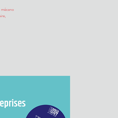
la mécano
ire,