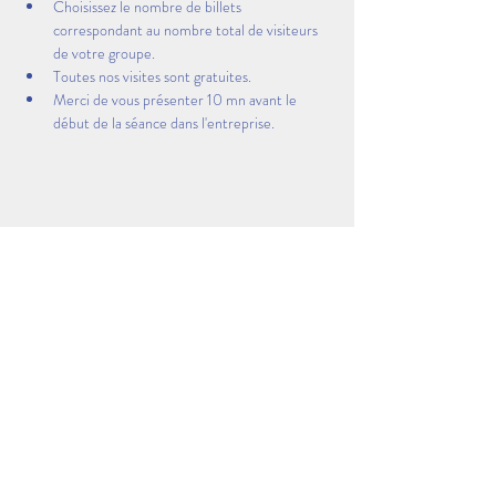
Choisissez le nombre de billets 
correspondant au nombre total de visiteurs 
de votre groupe.
Toutes nos visites sont gratuites.
Merci de vous présenter 10 mn avant le 
début de la séance dans l'entreprise.
Partager cet événement
Visitez les coulisses des entreprises Made in AEP &
Dans la Peau d'un Pro AEP
sont des évènements organisés par l'Association Espace
Polygone Torremila
51 Rue Louis Delaunay - 66000 Perpignan -
04 68 52 52
82 - 06 28 90
55 38