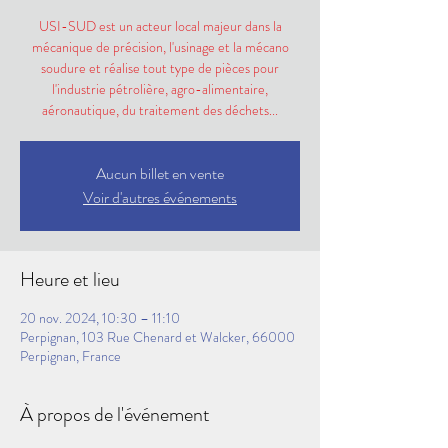
USI-SUD est un acteur local majeur dans la
mécanique de précision, l'usinage et la mécano
soudure et réalise tout type de pièces pour
l'industrie pétrolière, agro-alimentaire,
aéronautique, du traitement des déchets...
Aucun billet en vente
Voir d'autres événements
Heure et lieu
20 nov. 2024, 10:30 – 11:10
Perpignan, 103 Rue Chenard et Walcker, 66000
Perpignan, France
À propos de l'événement