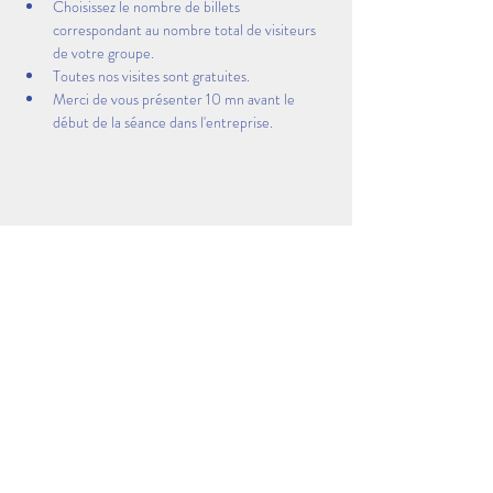
Choisissez le nombre de billets 
correspondant au nombre total de visiteurs 
de votre groupe.
Toutes nos visites sont gratuites.
Merci de vous présenter 10 mn avant le 
début de la séance dans l'entreprise.
Partager cet événement
Visitez les coulisses des entreprises Made in AEP &
Dans la Peau d'un Pro AEP
sont des évènements organisés par l'Association Espace
Polygone Torremila
51 Rue Louis Delaunay - 66000 Perpignan -
04 68 52 52
82 - 06 28 90
55 38