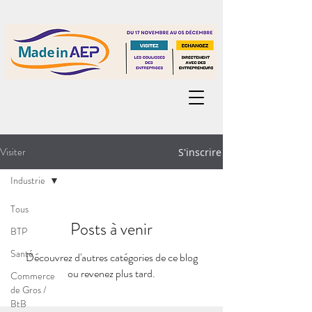
Visiter
S'inscrire
Industrie
Tous
Posts à venir
BTP
Santé
Découvrez d'autres catégories de ce blog
ou revenez plus tard.
Commerce
de Gros /
BtB